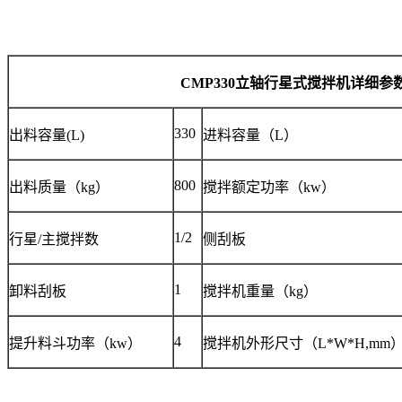
CMP330
立轴行星式搅拌机详细参
330
出料容量
(L)
进料容量（
L
）
800
出料质量（
kg
）
搅拌额定功率（
kw
）
1/2
行星
/
主搅拌数
侧刮板
1
卸料刮板
搅拌机重量（
kg
）
4
提升料斗功率（
kw
）
搅拌机外形尺寸（
L*W*H,mm