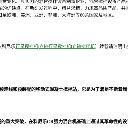
具专业化、具实力的混合搅拌设备制造企业，混合搅拌设备产品
优缺点，在新研发过程中，精益求精，力求高品质产品，并且已获得
至欧洲、美洲、亚洲、非洲、大洋洲等80余国家及地区。
n
(科尼乐
行星搅拌机
|
立轴行星搅拌机
|
立轴搅拌机
）转载请注明出
全预连线和预装配的移动式混凝土搅拌站，它是为了满足不断着
的重大突破，在科尼乐CR强力混合机基础上通过其革命性的设