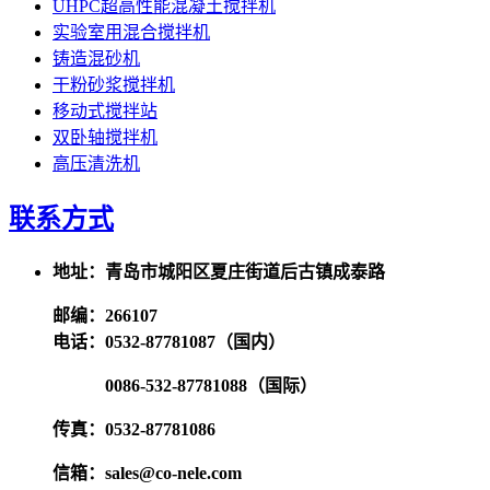
UHPC超高性能混凝土搅拌机
实验室用混合搅拌机
铸造混砂机
干粉砂浆搅拌机
移动式搅拌站
双卧轴搅拌机
高压清洗机
联系方式
地址：青岛市城阳区夏庄街道后古镇成泰路
邮编：266107
电话：0532-87781087（国内）
0086-532-87781088（国际）
传真：0532-87781086
信箱：sales@co-nele.com