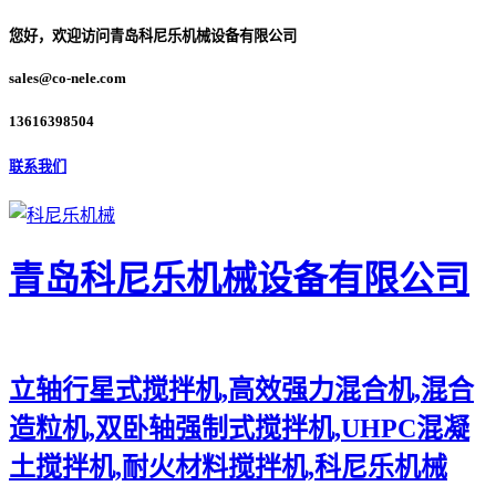
您好，欢迎访问青岛科尼乐机械设备有限公司
sales@co-nele.com
13616398504
联系我们
青岛科尼乐机械设备有限公司
立轴行星式搅拌机,高效强力混合机,混合
造粒机,双卧轴强制式搅拌机,UHPC混凝
土搅拌机,耐火材料搅拌机,科尼乐机械