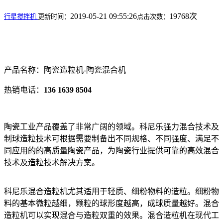
2019-05-21 09:55:26
19768次
行星搅拌机
更新时间：
点击次数：
产品名称：陶瓷造粒机-陶瓷混合机
热销电话：
136 1639 8504
陶瓷工业产品覆盖了非常广阔的领域。科尼乐强力混合技术及
制球造粒技术可根据需要制备出不同规格、不同强度、满足不
同应用的的高质量陶瓷产品，为陶瓷行业提供可靠的高效混合
技术及造粒技术解决方案。
科尼乐混合造粒机尤其适用于轻质、细粉物料的造粒。细粉物
料的基本微粒越细，颗粒的球形度越高，成球质量越好。混合
造粒机可以实现混合与造粒双重的效果。混合造粒机在现代工