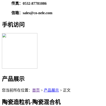
传真：0532-87781086
信箱：sales@co-nele.com
手机访问
产品展示
您当前所在位置：
首页
>
产品展示
> 正文
陶瓷造粒机-陶瓷混合机