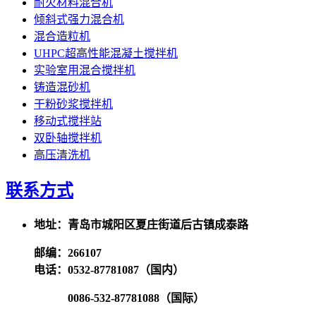
耐火材料混合机
倾斜式强力混合机
混合造粒机
UHPC超高性能混凝土搅拌机
实验室用混合搅拌机
铸造混砂机
干粉砂浆搅拌机
移动式搅拌站
双卧轴搅拌机
高压清洗机
联系方式
地址：青岛市城阳区夏庄街道后古镇成泰路
邮编：266107
电话：0532-87781087（国内）
0086-532-87781088（国际）