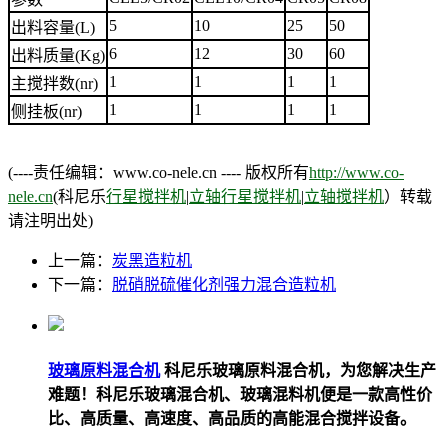
5
10
25
50
出料容量(L)
6
12
30
60
出料质量(Kg)
1
1
1
1
主搅拌数(nr)
1
1
1
1
侧挂板(nr)
(----责任编辑：www.co-nele.cn ---- 版权所有
http://www.co-
nele.cn
(科尼乐
行星搅拌机
|
立轴行星搅拌机
|
立轴搅拌机
）转载
请注明出处)
上一篇：
炭黑造粒机
下一篇：
脱硝脱硫催化剂强力混合造粒机
玻璃原料混合机
科尼乐玻璃原料混合机，为您解决生产
难题！科尼乐玻璃混合机、玻璃混料机便是一款高性价
比、高质量、高速度、高品质的高能混合搅拌设备。