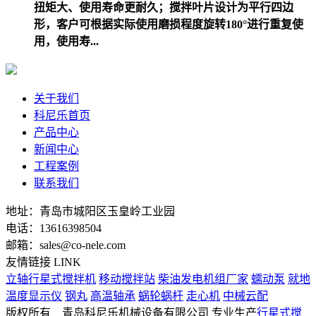
扭矩大、使用寿命更耐久；搅拌叶片设计为平行四边
形，客户可根据实际使用磨损程度旋转180°进行重复使
用，使用寿...
关于我们
科尼乐首页
产品中心
新闻中心
工程案例
联系我们
地址：青岛市城阳区玉皇岭工业园
电话：13616398504
邮箱：sales@co-nele.com
友情链接 LINK
立轴行星式搅拌机
移动搅拌站
柴油发电机组厂家
蠕动泵
就地
温度显示仪
钢丸
高温轴承
蜗轮蜗杆
走心机
中械云配
版权所有 青岛科尼乐机械设备有限公司 专业生产
行星式搅