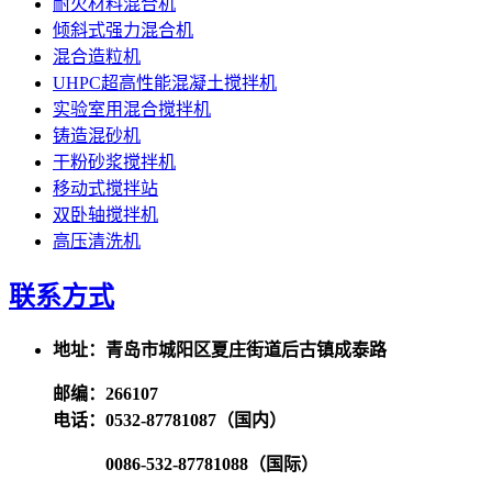
耐火材料混合机
倾斜式强力混合机
混合造粒机
UHPC超高性能混凝土搅拌机
实验室用混合搅拌机
铸造混砂机
干粉砂浆搅拌机
移动式搅拌站
双卧轴搅拌机
高压清洗机
联系方式
地址：青岛市城阳区夏庄街道后古镇成泰路
邮编：266107
电话：0532-87781087（国内）
0086-532-87781088（国际）