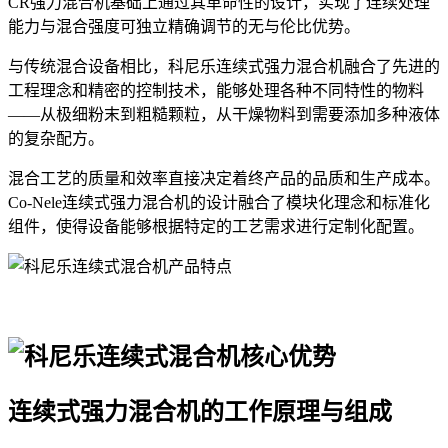
CR强力混合机基础上通过其革命性的设计，实现了连续处理
能力与混合强度可独立精确调节的无与伦比优势。
与传统混合设备相比，科尼乐连续式强力混合机融合了先进的
工程理念和精密的控制技术，能够处理各种不同特性的物料
——从极细粉末到粗糙颗粒，从干燥物料到需要添加多种液体
的复杂配方。
混合工艺的质量和效率直接决定着终产品的品质和生产成本。
Co-Nele连续式强力混合机的设计融合了模块化理念和标准化
组件，使得设备能够根据特定的工艺需求进行定制化配置。
连续式强力混合机的工作原理与组成