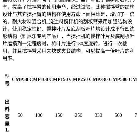
率，提高了搅拌臂的使用寿命，经过试验，此种搅拌臂的结构
设计与其它搅拌臂的结构在使用寿命上面相比是，增加了一倍
的。耐火材料混合机_浇注料搅拌机的刮板臂采用加强结构设
计，使用稳定性好、搅拌叶片及底刮板叶片均设计成平行四边
形结构（科尼乐专利产品），当搅拌机的搅拌叶片及底刮板叶
片磨损到一定程度时，将叶片进行180度旋转，进行二次使
用，并且搅拌臂采用夹块式夹紧结构，可以提高一倍叶片的利
用率。
型
CMP50
CMP100
CMP150
CMP250
CMP330
CMP500
CM
号
出
料
50
100
150
250
330
500
7
容
量
L